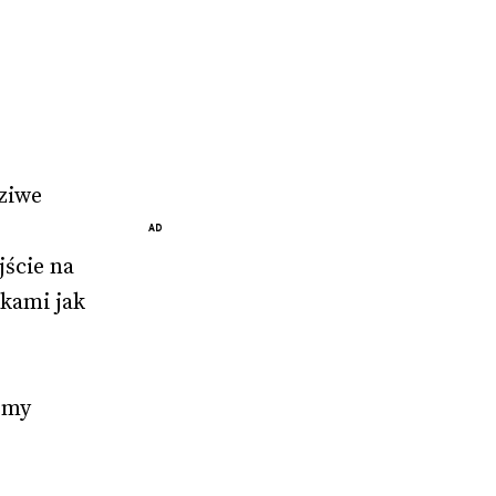
ziwe 
 
ście na 
kami jak 
 
śmy 