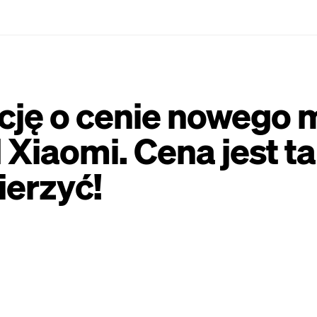
NewsTech
NewsTech to lider wśród niezależnych serwisów,
utalentowani kreatorzy, regularnie dostarczają
wyjątkowe artykuły, teksty oraz porady dotyczące
ję o cenie nowego 
zakupów sprzętu elektronicznego, angażując
czytelników do fascynującej podróży po świecie
nowoczesnych innowacji.
iaomi. Cena jest tak
ierzyć!