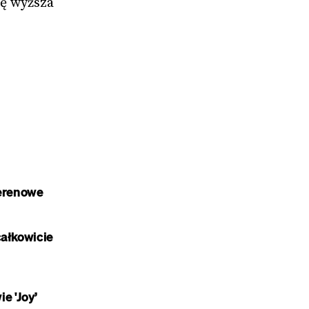
ę wyższa 
 
terenowe
całkowicie
e 'Joy’