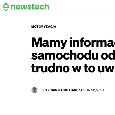
Technologia
Rozrywka
MOTORYZACJA
Gry
Mamy informac
Motoryzacja
samochodu od X
Redaktorzy
trudno w to uw
Kontakt
PRZEZ
BARTŁOMIEJ JANCZAK
02/04/2024