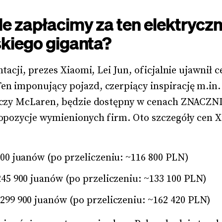
le zapłacimy za ten elektrycz
skiego giganta?
tacji, prezes Xiaomi, Lei Jun, oficjalnie ujawnił c
n imponujący pojazd, czerpiący inspirację m.in. 
e czy McLaren, będzie dostępny w cenach ZNACZNI
ropozycje wymienionych firm. Oto szczegóły cen X
00 juanów (po przeliczeniu: ~116 800 PLN)
45 900 juanów (po przeliczeniu: ~133 100 PLN)
99 900 juanów (po przeliczeniu: ~162 420 PLN)