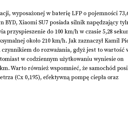
cji, wyposażonej w baterię LFP o pojemności 73,
 BYD, Xiaomi SU7 posiada silnik napędzający tyln
a przyspieszenie do 100 km/h w czasie 5,28 seku
ksymalnej około 210 km/h. Jak zaznaczył Kamil Pi
m czynnikiem do rozważania, gdyż jest to wartość 
atomiast w codziennym użytkowaniu wyniesie on 
km. Warto również wspomnieć, że samochód posia
trza (Cx 0,195), efektywną pompę ciepła oraz 