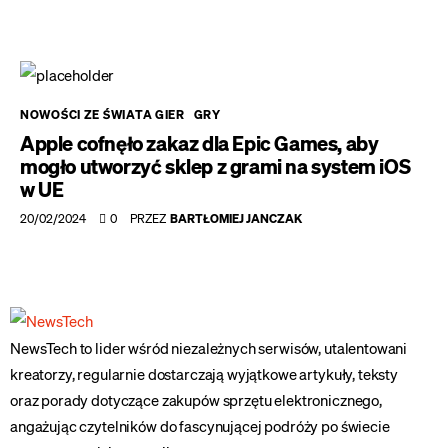
NOWOŚCI ZE ŚWIATA GIER
GRY
Apple cofnęło zakaz dla Epic Games, aby
mogło utworzyć sklep z grami na system iOS
w UE
20/02/2024
0
PRZEZ
BARTŁOMIEJ JANCZAK
NewsTech to lider wśród niezależnych serwisów, utalentowani
kreatorzy, regularnie dostarczają wyjątkowe artykuły, teksty
oraz porady dotyczące zakupów sprzętu elektronicznego,
angażując czytelników do fascynującej podróży po świecie