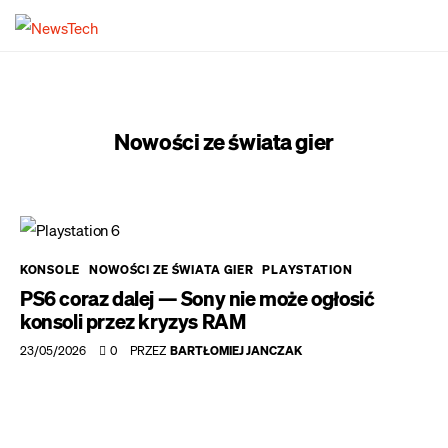
NewsTech
NewsTech to lider wśród niezależnych
serwisów, utalentowani kreatorzy, regularnie
dostarczają wyjątkowe artykuły, teksty oraz
porady dotyczące zakupów sprzętu
Nowości ze świata gier
elektronicznego, angażując czytelników do
fascynującej podróży po świecie
nowoczesnych innowacji.
Technologia
Rozrywka
KONSOLE
NOWOŚCI ZE ŚWIATA GIER
PLAYSTATION
Gry
PS6 coraz dalej — Sony nie może ogłosić
konsoli przez kryzys RAM
Motoryzacja
23/05/2026
0
PRZEZ
BARTŁOMIEJ JANCZAK
Redaktorzy
Kontakt